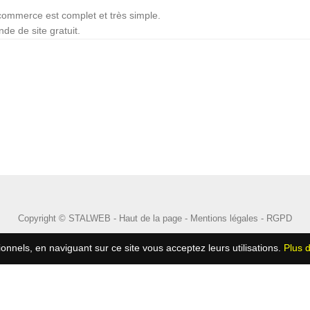
commerce est complet et très simple.
e de site gratuit.
Copyright © STALWEB -
Haut de la page
-
Mentions légales
-
RGPD
ionnels, en naviguant sur ce site vous acceptez leurs utilisations.
Plus d