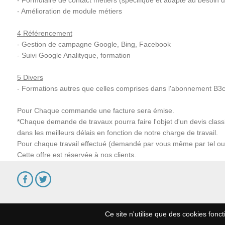
- Formulaire de contact métiers (spécifique et adapté au besoin d
- Amélioration de module métiers
4 Référencement
- Gestion de campagne Google, Bing, Facebook
- Suivi Google Analityque, formation
5 Divers
- Formations autres que celles comprises dans l'abonnement B3cl
Pour Chaque commande une facture sera émise.
*Chaque demande de travaux pourra faire l'objet d'un devis clas
dans les meilleurs délais en fonction de notre charge de travail.
Pour chaque travail effectué (demandé par vous même par tel ou ma
Cette offre est réservée à nos clients.
Ce site n'utilise que des cookies fonct