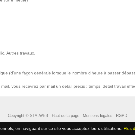
e votre métier)
ic, Autres travaux.
sique (d'une façon générale lorsque le nombre d'heure à passer dépasse
il, vous recevrez par mail un détail précis : temps, détail travail effe
Copyright © STALWEB -
Haut de la page
-
Mentions légales
-
RGPD
ionnels, en naviguant sur ce site vous acceptez leurs utilisations.
Plus d