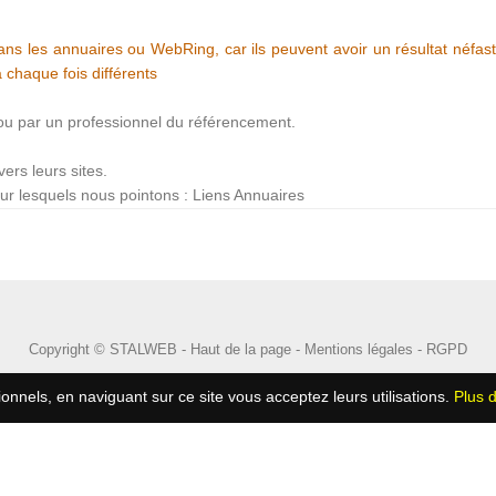
ns les annuaires ou WebRing, car ils peuvent avoir un résultat néfast
 chaque fois différents
) ou par un professionnel du référencement.
ers leurs sites.
ur lesquels nous pointons : Liens Annuaires
Copyright © STALWEB -
Haut de la page
-
Mentions légales
-
RGPD
ionnels, en naviguant sur ce site vous acceptez leurs utilisations.
Plus d