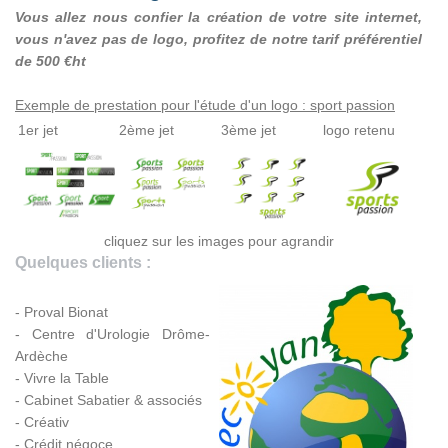
Vous allez nous confier la création de votre site internet,
vous n'avez pas de logo, profitez de notre tarif préférentiel
de 500 €ht
Exemple de prestation pour l'étude d'un logo : sport passion
1er jet
2ème jet
3ème jet
logo retenu
cliquez sur les images pour agrandir
Quelques clients :
- Proval Bionat
- Centre d'Urologie Drôme-
Ardèche
- Vivre la Table
- Cabinet Sabatier & associés
- Créativ
- Crédit négoce